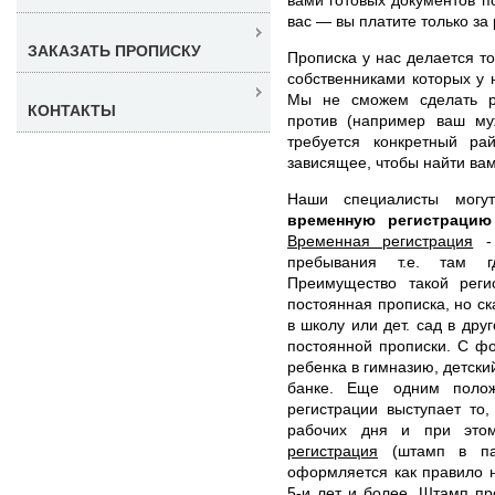
вас — вы платите только за 
ЗАКАЗАТЬ ПРОПИСКУ
Прописка у нас делается то
собственниками которых у 
Мы не сможем сделать ре
КОНТАКТЫ
против (например ваш муж
требуется конкретный р
зависящее, чтобы найти ва
Наши специалисты мог
временную регистраци
Временная регистрация
- 
пребывания т.е. там г
Преимущество такой реги
постоянная прописка, но с
в школу или дет. сад в дру
постоянной прописки. С ф
ребенка в гимназию, детский
банке. Еще одним полож
регистрации выступает то,
рабочих дня и при это
регистрация
(штамп в пас
оформляется как правило 
5-и лет и более. Штамп пр